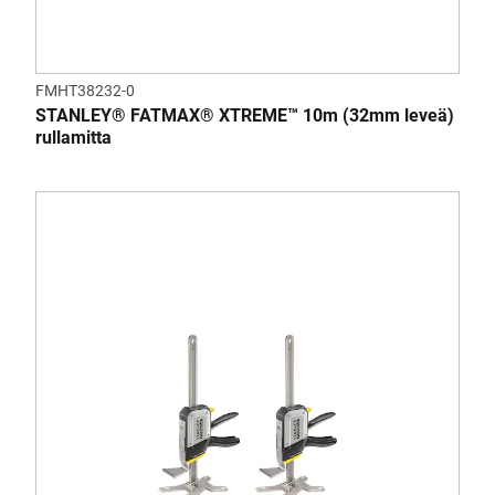
FMHT38232-0
STANLEY® FATMAX® XTREME™ 10m (32mm leveä)
rullamitta