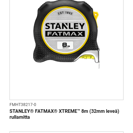
FMHT38217-0
STANLEY® FATMAX® XTREME™ 8m (32mm leveä)
rullamitta