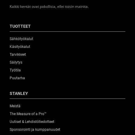
Kaikki kentät ovat pakollisia, ellei toisin mainita.
TUOTTEET
Sähkötyökalut
Käsityökalut
Tarvikkeet
Säilytys
Työtila
Puutarha
STANLEY
Meistä
The Measure of a Pro™
Uutiset & Lehdistötiedotteet
Sponsorointi ja kumppanuudet