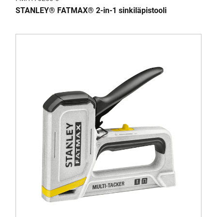
STANLEY® FATMAX® 2-in-1 sinkiläpistooli