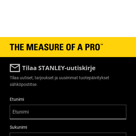
Tilaa STANLEY-uutiskirje
Tilaa uutiset, tarjoukset ja uusimmat tuotepäivitykset
sähköpostitse.
User Details
Etunimi
Sukunimi