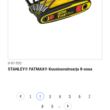
0-97-552
STANLEY® FATMAX® Kuusioavainsarja 8-osaa
1
2
3
4
5
6
7
Page
Tämänhetkinen sivu
Page
Page
Page
Page
Page
…
8
9
Page
Page