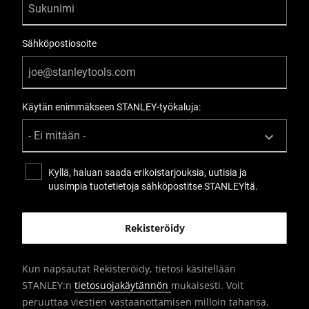
Sähköpostiosoite
Käytän enimmäkseen STANLEY-työkaluja:
Kyllä, haluan saada erikoistarjouksia, uutisia ja
uusimpia tuotetietoja sähköpostitse STANLEYltä.
Kun napsautat Rekisteröidy, tietosi käsitellään
STANLEY:n
tietosuojakäytännön
mukaisesti. Voit
peruuttaa viestien vastaanottamisen milloin tahansa.