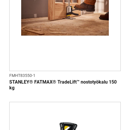
FMHT83550-1
STANLEY® FATMAX® TradeLift™ nostotyökalu 150
kg