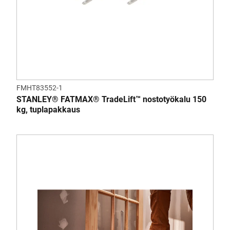
FMHT83552-1
STANLEY® FATMAX® TradeLift™ nostotyökalu 150
kg, tuplapakkaus