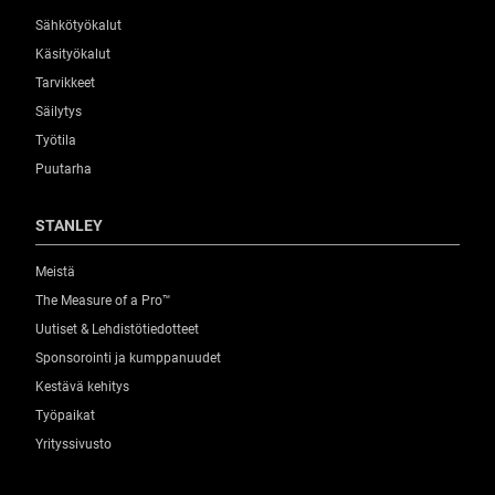
Sähkötyökalut
Käsityökalut
Tarvikkeet
Säilytys
Työtila
Puutarha
STANLEY
Meistä
The Measure of a Pro™
Uutiset & Lehdistötiedotteet
Sponsorointi ja kumppanuudet
Kestävä kehitys
Työpaikat
Yrityssivusto