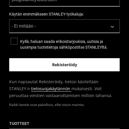
Käytän enimmäkseen STANLEY-työkaluja:
Kyllä, haluan saada erikoistarjouksia, uutisia ja
uusimpia tuotetietoja sähköpostitse STANLEYltä.
Kun napsautat Rekisteröidy, tietosi käsitellään
STANLEY:n
tietosuojakäytännön
mukaisesti. Voit
peruuttaa viestien vastaanottamisen milloin tahansa.
Kaikki kentät ovat pakollisia, ellei toisin mainita.
TUOTTEET