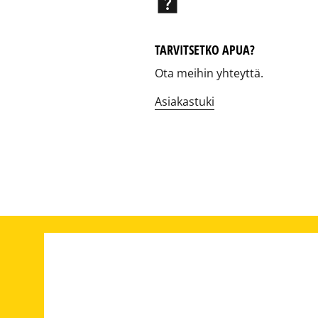
help_center
TARVITSETKO APUA?
Ota meihin yhteyttä.
Asiakastuki