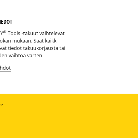
IEDOT
®
EY
Tools -takuut vaihtelevat
okan mukaan. Saat kaikki
avat tiedot takuukorjausta tai
den vaihtoa varten.
hdot