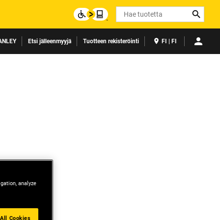
Search
ANLEY
Etsi jälleenmyyjä
Tuotteen rekisteröinti
FI | FI
igation, analyze
All Cookies