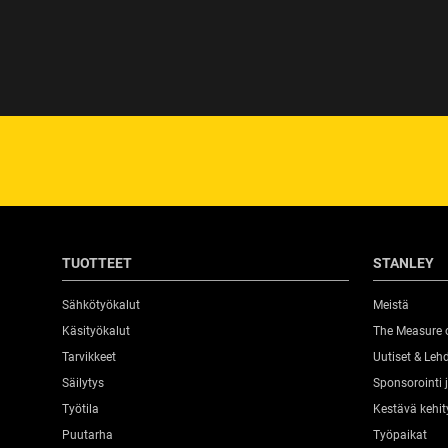
TUOTTEET
STANLEY
Sähkötyökalut
Meistä
Käsityökalut
The Measure 
Tarvikkeet
Uutiset & Lehd
Säilytys
Sponsorointi
Työtila
Kestävä kehit
Puutarha
Työpaikat