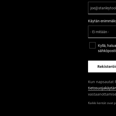
Käytän enimmäks
Kyllä, halu
sähköposti
Kun napsautat R
tietosuojakäyt
vastaanottamise
Kaikki kentät ovat pa