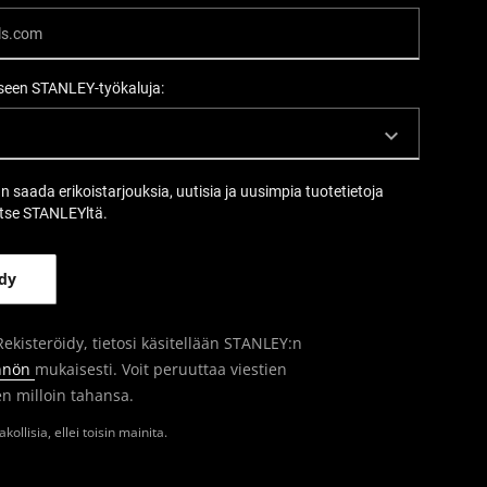
een STANLEY-työkaluja:
an saada erikoistarjouksia, uutisia ja uusimpia tuotetietoja
tse STANLEYltä.
ekisteröidy, tietosi käsitellään STANLEY:n
ännön
mukaisesti. Voit peruuttaa viestien
n milloin tahansa.
kollisia, ellei toisin mainita.