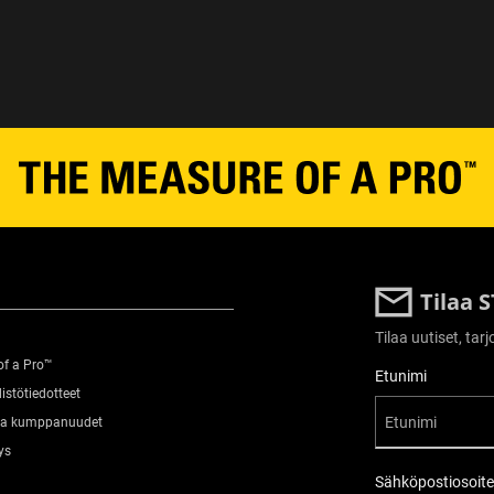
Tilaa 
Tilaa uutiset, ta
of a Pro™
User Details
Etunimi
istötiedotteet
 ja kumppanuudet
ys
Sähköpostiosoite