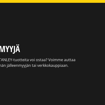
NMYYJÄ
STANLEY-tuotteita voi ostaa? Voimme auttaa
än jälleenmyyjän tai verkkokauppiaan.