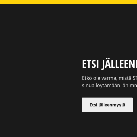
ETSI JÄLLEE
Etkö ole varma, mistä 
sinua löytämään lähimm
Etsi jälleenmyyjä