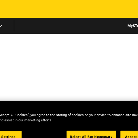
Skip to main content
MyST
Accept All Cookies”, you agree to the storing of cookies on your device to enhance site nav
nd assist in our marketing efforts.
 Settings
Reject All But Necessary
Accept 