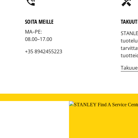
phone_in_talk
handyman
SOITA MEILLE
TAKUUT
MA–PE:
STANL
08.00–17.00
tuotelu
tarvitt
+35 8942455223
tuottei
Takuue