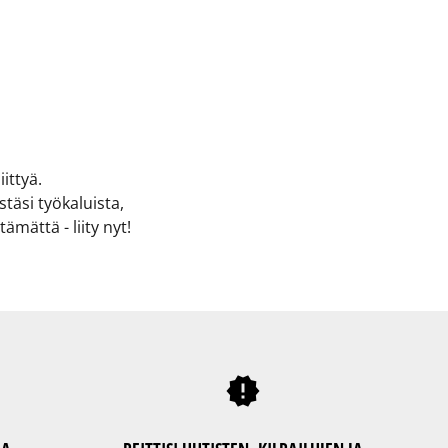
ittyä.
täsi työkaluista,
ämättä - liity nyt!