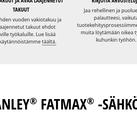
TAKUUT JA AVAA LAAJENNETUT
KIRJOITA ARVOSTELU
TAKUUT
Jaa rehellinen ja puolu
palautteesi, vaikut
yhden vuoden vakiotakuu ja
tuotekehitysprosessiimme
laajennetut takuut ehdot
muita löytämään oikea t
ville työkaluille. Lue lisää
kuhunkin työhön.
käytännöistämme
täältä.
ANLEY
FATMAX
-SÄHK
®
®