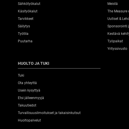
Sähkötyökalut
Meistä
Käsityökalut
The Measure 
Tarvikkeet
Uutiset & Lehd
Säilytys
Sponsorointi
Työtila
Kestävä kehit
Puutarha
Työpaikat
Yrityssivusto
HUOLTO JA TUKI
Tuki
Ota yhteyttä
Usein kysyttyä
Etsi jälleenmyyjä
Takuutiedot
Turvallisuusilmoitukset ja takaisinkutsut
Huoltopalvelut