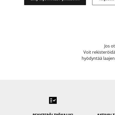
Jos o
Voit rekisteröid
hyödyntää laajenne