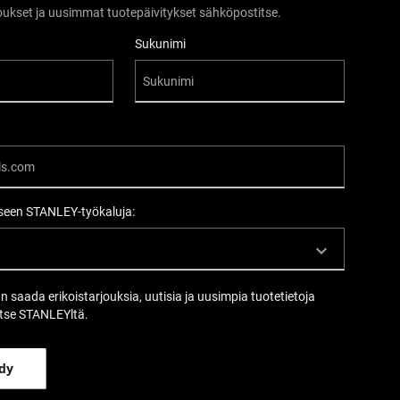
rjoukset ja uusimmat tuotepäivitykset sähköpostitse.
Sukunimi
een STANLEY-työkaluja:
an saada erikoistarjouksia, uutisia ja uusimpia tuotetietoja
tse STANLEYltä.