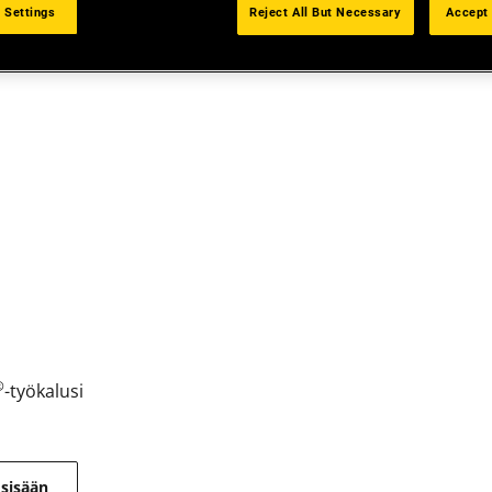
 Settings
Reject All But Necessary
Accept 
®
-työkalusi
 sisään