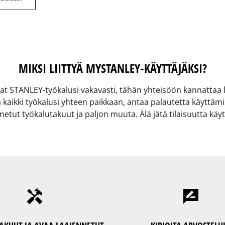
MIKSI LIITTYÄ MYSTANLEY-KÄYTTÄJÄKSI?
tat STANLEY-työkalusi vakavasti, tähän yhteisöön kannattaa li
ä kaikki työkalusi yhteen paikkaan, antaa palautetta käyttämis
tut työkalutakuut ja paljon muuta. Älä jätä tilaisuutta käytt