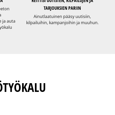
JA
REITTISI UUTISTEN, KILPAILUJEN JA
TARJOUKSIEN PARIIN
eeton
a
Ainutlaatuinen pääsy uutisiin,
 ja auta
kilpailuihin, kampanjoihin ja muuhun.
yökalu
ÖTYÖKALU