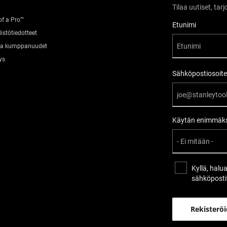
Tilaa uutiset, ta
of a Pro™
User Details
Etunimi
istötiedotteet
 ja kumppanuudet
ys
Sähköpostiosoite
Käytän enimmäks
Kyllä, halu
sähköposti