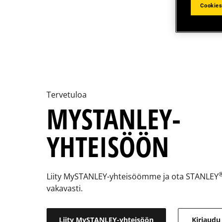
Cookies
Tervetuloa
MYSTANLEY-
YHTEISÖÖN
Liity MySTANLEY-yhteisöömme ja ota STANLEY
vakavasti.
Liity MySTANLEY-yhteisöön
Kirjaudu