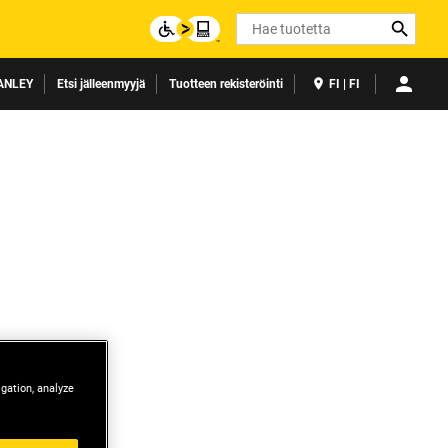
Search
ANLEY
Etsi jälleenmyyjä
Tuotteen rekisteröinti
FI | FI
igation, analyze