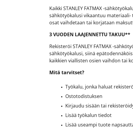
Kaikki STANLEY FATMAX -sähkötyökalut
sähkötyökalusi vikaantuu materiaali- t
osat vaihdetaan tai korjataan maksut
3 VUODEN LAAJENNETTU TAKUU**
Rekisteröi STANLEY FATMAX -sähkötyöka
sähkötyökalusi, siinä epätodennäköise
kaikkien viallisten osien vaihdon tai
Mitä tarvitset?
Työkalu, jonka haluat rekister
Ostotodistuksen
Kirjaudu sisään tai rekisterö
Lisää työkalun tiedot
Lisää useampi tuote napsautta