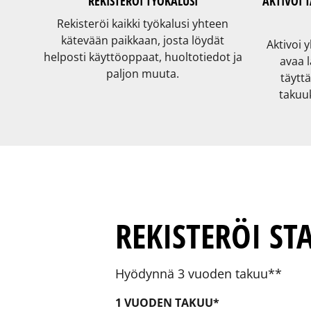
REKISTERÖI TYÖKALUSI
AKTIVOI 
Rekisteröi kaikki työkalusi yhteen
kätevään paikkaan, josta löydät
Aktivoi 
helposti käyttöoppaat, huoltotiedot ja
avaa 
paljon muuta.
täyttä
takuu
REKISTERÖI ST
Hyödynnä 3 vuoden takuu**
1 VUODEN TAKUU*