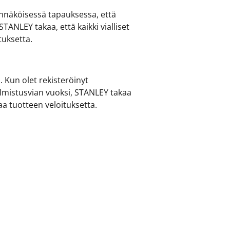
nnäköisessä tapauksessa, että
TANLEY takaa, että kaikki vialliset
tuksetta.
 Kun olet rekisteröinyt
almistusvian vuoksi, STANLEY takaa
a tuotteen veloituksetta.