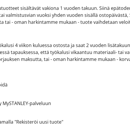
uotteet sisältävät vakiona 1 vuoden takuun. Siinä epätode
ai valmistusvian vuoksi yhden vuoden sisällä ostopäivästä, S
ta tai - oman harkintamme mukaan - tuote vaihdetaan veloi
lusi 4 viikon kuluessa ostosta ja saat 2 vuoden lisätakuun.
ssä tapauksessa, että työkalusi vikaantuu materiaali- tai v
 korjauksen maksutta, tai - oman harkintamme mukaan - korva
öidä
idy MySTANLEY-palveluun
malla "Rekisteröi uusi tuote"