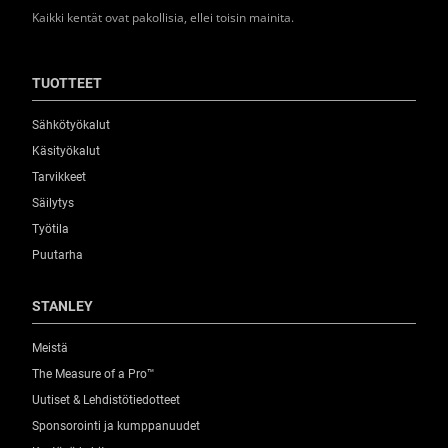
Kaikki kentät ovat pakollisia, ellei toisin mainita.
TUOTTEET
Sähkötyökalut
Käsityökalut
Tarvikkeet
Säilytys
Työtila
Puutarha
STANLEY
Meistä
The Measure of a Pro™
Uutiset & Lehdistötiedotteet
Sponsorointi ja kumppanuudet