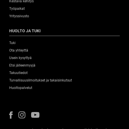
Kestävä kehitys
Työpaikat
Yrityssivusto
HUOLTO JA TUKI
Tuki
Ota yhteyttä
Usein kysyttyä
Etsi jälleenmyyjä
Takuutiedot
Turvallisuusilmoitukset ja takaisinkutsut
Huoltopalvelut