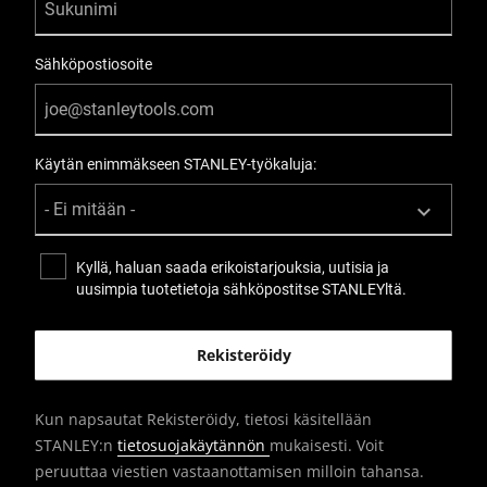
Sähköpostiosoite
Käytän enimmäkseen STANLEY-työkaluja:
Kyllä, haluan saada erikoistarjouksia, uutisia ja
uusimpia tuotetietoja sähköpostitse STANLEYltä.
Kun napsautat Rekisteröidy, tietosi käsitellään
STANLEY:n
tietosuojakäytännön
mukaisesti. Voit
peruuttaa viestien vastaanottamisen milloin tahansa.