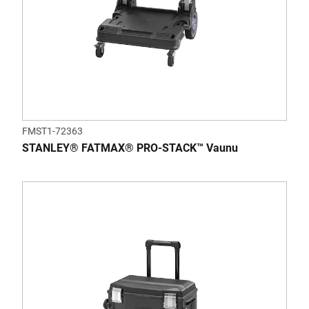
FMST1-72363
STANLEY® FATMAX® PRO-STACK™ Vaunu