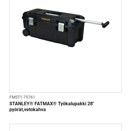
FMST1-75761
STANLEY® FATMAX® Työkalupakki 28"
pyörät,vetokahva