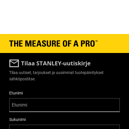
Tilaa STANLEY-uutiskirje
Tilaa uutiset, tarjoukset ja uusimmat tuotepäivitykset
sähköpostitse.
User Details
Etunimi
Sukunimi