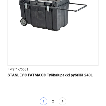
FMST1-75531
STANLEY® FATMAX® Työkalupakki pyörillä 240L
1
2
Tämänhetkinen sivu
Page