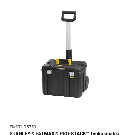
FMST1-75753
STANLEY® FATMAX® PRO-STACK™ Työkalupakki