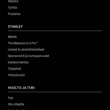
Säilytys
Työtila
Puutarha
STANLEY
Meistä
The Measure of a Pro™
Uutiset & Lehdistötiedotteet
Sponsorointi ja kumppanuudet
Kestävä kehitys
Työpaikat
Yrityssivusto
HUOLTO JA TUKI
Tuki
Ota yhteyttä