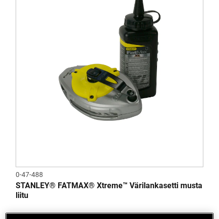
0-47-488
STANLEY® FATMAX® Xtreme™ Värilankasetti musta
liitu