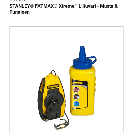
STANLEY® FATMAX® Xtreme™ Liituväri - Musta &
Punainen