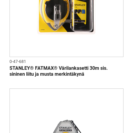
0-47-681
STANLEY® FATMAX® Värilankasetti 30m sis.
sininen liitu ja musta merkintäkynä