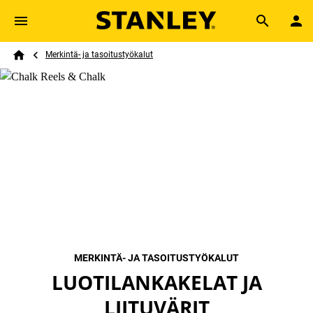
Skip to main content
Breadcrumb
Search
Merkintä- ja tasoitustyökalut
Home
MERKINTÄ- JA TASOITUSTYÖKALUT
LUOTILANKAKELAT JA
LIITUVÄRIT