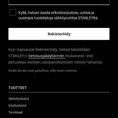
Kyllä, haluan saada erikoistarjouksia, uutisia ja
uusimpia tuotetietoja sähköpostitse STANLEYltä.
Kun napsautat Rekisteröidy, tietosi käsitellään
STANLEY:n
tietosuojakäytännön
mukaisesti. Voit
peruuttaa viestien vastaanottamisen milloin tahansa.
Kaikki kentät ovat pakollisia, ellei toisin mainita.
TUOTTEET
Sähkötyökalut
Käsityökalut
Tarvikkeet