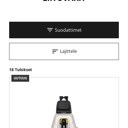
Suodattimet
Lajittele
18 Tulokset
UUTUUS